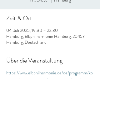
Fr., 04. Juli
  |  
Hamburg
Zeit & Ort
04. Juli 2025, 19:30 – 22:30
Hamburg, Elbphilharmonie Hamburg, 20457
Hamburg, Deutschland
Über die Veranstaltung
https://www.elbphilharmonie.de/de/programm/ko
nzert-des-internationalen-opernstudios-der-
staatsoper-hamburg/23168
Diese Veranstaltung teilen