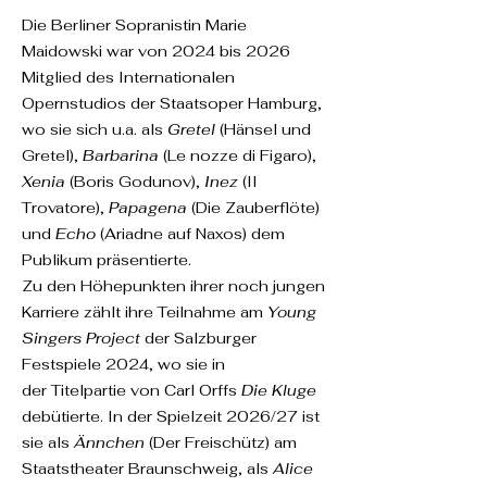
Die Berliner Sopranistin Marie
Maidowski war von 2024 bis 2026
Mitglied des
Internationalen
Opernstudios der Staatsoper Hamburg,
wo sie sich u.a. als
Gretel
(Hänsel und
Gretel),
Barbarina
(Le nozze di Figaro),
Xenia
(Boris Godunov),
Inez
(Il
Trovatore),
Papagena
(Die Zauberflöte)
und
Echo
(Ariadne auf Naxos)
dem
Publikum präsentierte.
Zu den Höhepunkten ihrer noch jungen
Karriere zählt ihre Teilnahme
am
Young
Singers Project
der Salzburger
Festspiele 2024, wo sie in
der
Titelpartie von Carl Orffs
Die Kluge
debütierte. In der Spielzeit 2026/27 ist
sie als
Ännchen
(Der Freischütz) am
Staatstheater Braunschweig, als
Alice