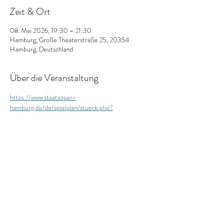
Zeit & Ort
08. Mai 2026, 19:30 – 21:30
Hamburg, Große Theaterstraße 25, 20354
Hamburg, Deutschland
Über die Veranstaltung
https://www.staatsoper-
hamburg.de/de/spielplan/stueck.php?
AuffNr=243536#pagenav
Diese Veranstaltung teilen